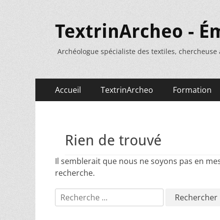
TextrinArcheo - É
Archéologue spécialiste des textiles, chercheuse
Menu
Aller
Accueil
TextrinArcheo
Formation
au
principal
contenu
Rien de trouvé
Il semblerait que nous ne soyons pas en me
recherche.
Rechercher :