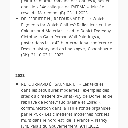
peinture murale romaine des Gaules », poster
dans le « 34e colloque de l’AFPMA », Musée
royal de Mariemont (B), 25.11.2023.
DELFERRIÈRE N., RETOURNARD É. – « Which
Pigments for Which Clothes? Reflections on the
Colours and Materials Used to Depict Everyday
Clothing in Gallo-Roman Wall Paintings »,
poster dans les « 42th International conference
Dyes in history and archaeology », Copenhague
(DK), 31.10-03.11.2023.
2022
RETOURNARD É., SAUNIER I. – « Les textiles
dans les sépultures modernes : exemples des
sites du cimetière d’Aulnat (Puy-de-Dôme) et de
l’abbaye de Fontevraud (Maine-et-Loire) »,
communication dans la Table-ronde organisée
par le PCR « Les cimetières modernes hors les
murs dans le nord-est- de la France », Nancy
(54), Palais du Gouvernement, 9.11.2022.