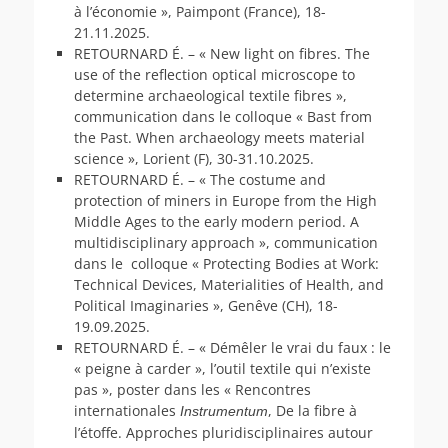
à l’économie », Paimpont (France), 18-
21.11.2025.
RETOURNARD É. – « New light on fibres. The
use of the reflection optical microscope to
determine archaeological textile fibres »,
communication dans le colloque « Bast from
the Past. When archaeology meets material
science », Lorient (F), 30-31.10.2025.
RETOURNARD É. – « The costume and
protection of miners in Europe from the High
Middle Ages to the early modern period. A
multidisciplinary approach », communication
dans le colloque « Protecting Bodies at Work:
Technical Devices, Materialities of Health, and
Political Imaginaries », Genêve (CH), 18-
19.09.2025.
RETOURNARD É. – « Démêler le vrai du faux : le
« peigne à carder », l’outil textile qui n’existe
pas », poster dans les « Rencontres
internationales
, De la fibre à
Instrumentum
l’étoffe. Approches pluridisciplinaires autour