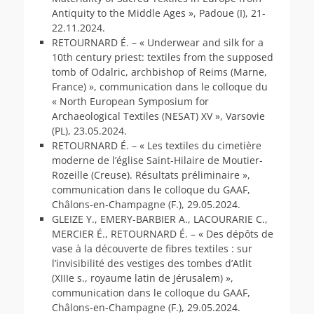
Antiquity to the Middle Ages », Padoue (I), 21-
22.11.2024.
RETOURNARD É. – « Underwear and silk for a
10th century priest: textiles from the supposed
tomb of Odalric, archbishop of Reims (Marne,
France) », communication dans le colloque du
« North European Symposium for
Archaeological Textiles (NESAT) XV », Varsovie
(PL), 23.05.2024.
RETOURNARD É. – « Les textiles du cimetière
moderne de l’église Saint-Hilaire de Moutier-
Rozeille (Creuse). Résultats préliminaire »,
communication dans le colloque du GAAF,
Châlons-en-Champagne (F.), 29.05.2024.
GLEIZE Y., EMERY-BARBIER A., LACOURARIE C.,
MERCIER É., RETOURNARD É. – « Des dépôts de
vase à la découverte de fibres textiles : sur
l’invisibilité des vestiges des tombes d’Atlit
(XIIIe s., royaume latin de Jérusalem) »,
communication dans le colloque du GAAF,
Châlons-en-Champagne (F.), 29.05.2024.